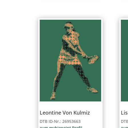
Leontine Von Kulmiz
Li
DTB ID-Nr.: 26953663
DTB
zum mybigpoint Profil
zum