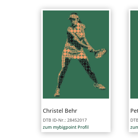
Christel Behr
Pe
DTB ID-Nr.: 28452017
DTB
zum mybigpoint Profil
zum