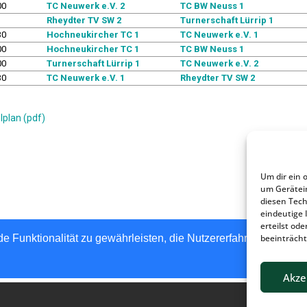
Um dir ein 
um Gerätei
diesen Tech
eindeutige 
erteilst o
beeinträcht
Akze