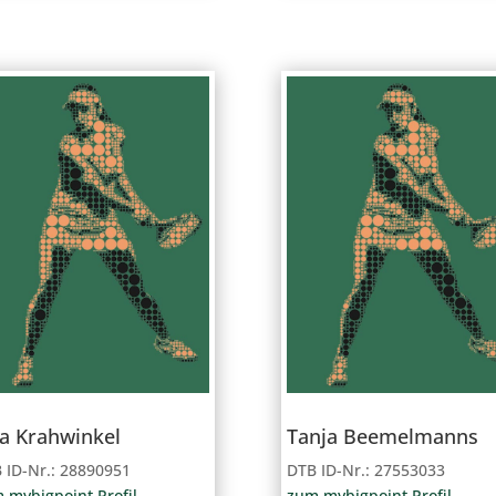
sa Krahwinkel
Tanja Beemelmanns
 ID-Nr.: 28890951
DTB ID-Nr.: 27553033
 mybigpoint Profil
zum mybigpoint Profil